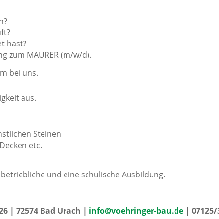
n?
ft?
et hast?
ung zum MAURER (m/w/d).
um bei uns.
gkeit aus.
stlichen Steinen
Decken etc.
e betriebliche und eine schulische Ausbildung.
6 | 72574 Bad Urach |
info@voehringer-bau.de
| 07125/